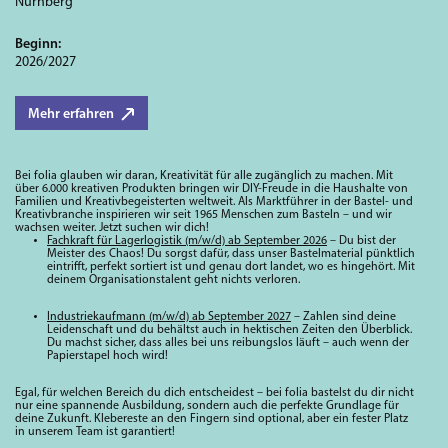
Nürnberg
Beginn:
2026/2027
Mehr erfahren
Bei folia glauben wir daran, Kreativität für alle zugänglich zu machen. Mit
über 6.000 kreativen Produkten bringen wir DIY-Freude in die Haushalte von
Familien und Kreativbegeisterten weltweit. Als Marktführer in der Bastel- und
Kreativbranche inspirieren wir seit 1965 Menschen zum Basteln – und wir
wachsen weiter. Jetzt suchen wir dich!
Fachkraft für Lagerlogistik (m/w/d)
ab September 2026
– Du bist der
Meister des Chaos! Du sorgst dafür, dass unser Bastelmaterial pünktlich
eintrifft, perfekt sortiert ist und genau dort landet, wo es hingehört. Mit
deinem Organisationstalent geht nichts verloren.
Industriekaufmann (m/w/d)
ab September 2027
– Zahlen sind deine
Leidenschaft und du behältst auch in hektischen Zeiten den Überblick.
Du machst sicher, dass alles bei uns reibungslos läuft – auch wenn der
Papierstapel hoch wird!
Egal, für welchen Bereich du dich entscheidest – bei folia bastelst du dir nicht
nur eine spannende Ausbildung, sondern auch die perfekte Grundlage für
deine Zukunft. Klebereste an den Fingern sind optional, aber ein fester Platz
in unserem Team ist garantiert!